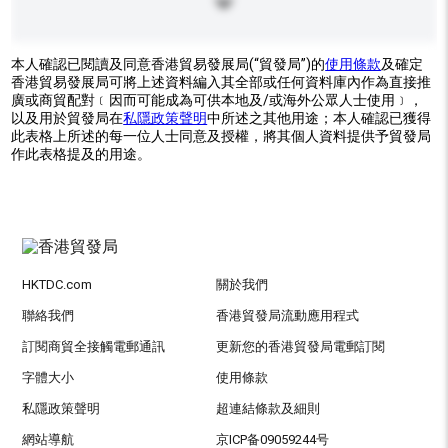
本人確認已閱讀及同意香港貿易發展局(“貿發局”)的
使用條款
及確定
香港貿易發展局可將上述資料編入其全部或任何資料庫內作為直接推
廣或商貿配對﹝因而可能成為可供本地及/或海外公眾人士使用﹞，
以及用於貿發局在
私隱政策聲明
中所述之其他用途；本人確認已獲得
此表格上所述的每一位人士同意及授權，將其個人資料提供予貿發局
作此表格提及的用途。
HKTDC.com
關於我們
聯絡我們
香港貿發局流動應用程式
訂閱商貿全接觸電郵通訊
更新您的香港貿發局電郵訂閱
字體大小
使用條款
私隱政策聲明
超連結條款及細則
網站導航
京ICP备09059244号