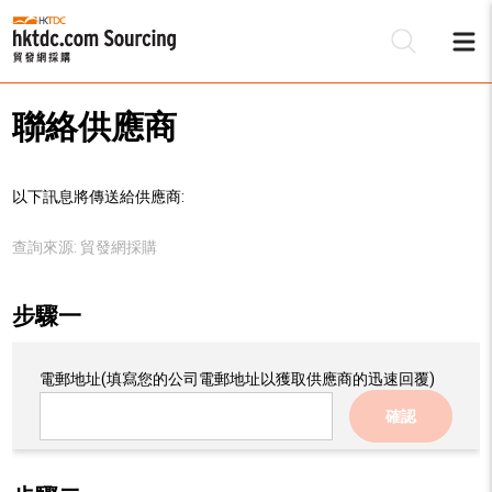
聯絡供應商
以下訊息將傳送給供應商:
查詢來源:
貿發網採購
步驟一
電郵地址
(填寫您的公司電郵地址以獲取供應商的迅速回覆)
確認