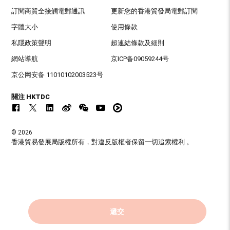
訂閱商貿全接觸電郵通訊
更新您的香港貿發局電郵訂閱
字體大小
使用條款
私隱政策聲明
超連結條款及細則
網站導航
京ICP备09059244号
京公网安备 11010102003523号
關注 HKTDC
© 2026
香港貿易發展局版權所有，對違反版權者保留一切追索權利 。
遞交