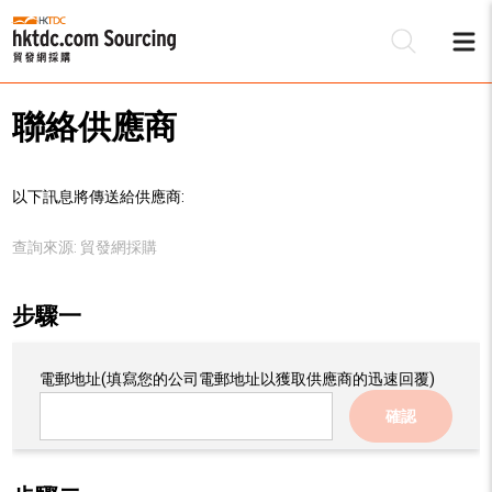
聯絡供應商
以下訊息將傳送給供應商:
查詢來源:
貿發網採購
步驟一
電郵地址
(填寫您的公司電郵地址以獲取供應商的迅速回覆)
確認