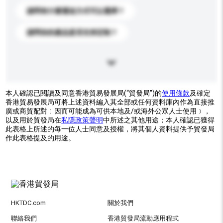
請問有什麼運送方式可以選擇？
請問你的產品是否支持定制？
本人確認已閱讀及同意香港貿易發展局(“貿發局”)的
使用條款
及確定
香港貿易發展局可將上述資料編入其全部或任何資料庫內作為直接推
廣或商貿配對﹝因而可能成為可供本地及/或海外公眾人士使用﹞，
以及用於貿發局在
私隱政策聲明
中所述之其他用途；本人確認已獲得
此表格上所述的每一位人士同意及授權，將其個人資料提供予貿發局
作此表格提及的用途。
HKTDC.com
關於我們
聯絡我們
香港貿發局流動應用程式