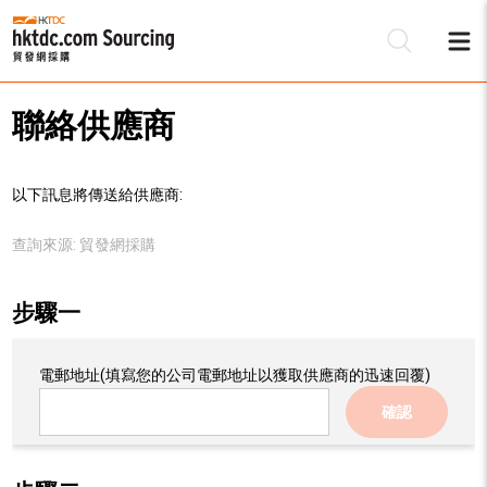
聯絡供應商
以下訊息將傳送給供應商:
查詢來源:
貿發網採購
步驟一
電郵地址
(填寫您的公司電郵地址以獲取供應商的迅速回覆)
確認