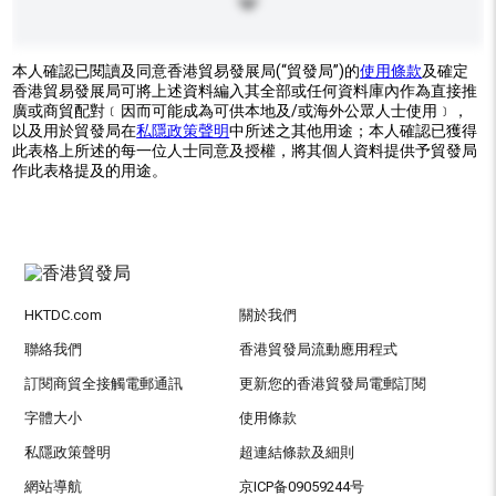
本人確認已閱讀及同意香港貿易發展局(“貿發局”)的
使用條款
及確定
香港貿易發展局可將上述資料編入其全部或任何資料庫內作為直接推
廣或商貿配對﹝因而可能成為可供本地及/或海外公眾人士使用﹞，
以及用於貿發局在
私隱政策聲明
中所述之其他用途；本人確認已獲得
此表格上所述的每一位人士同意及授權，將其個人資料提供予貿發局
作此表格提及的用途。
HKTDC.com
關於我們
聯絡我們
香港貿發局流動應用程式
訂閱商貿全接觸電郵通訊
更新您的香港貿發局電郵訂閱
字體大小
使用條款
私隱政策聲明
超連結條款及細則
網站導航
京ICP备09059244号