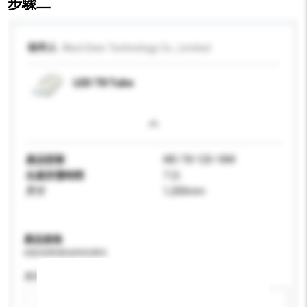
步驟二
收件人
West Deer Technology Co., Limited
LED T8 Tube
產品型號
WD-T8-120-18W
生產所需時間
7 日
尺寸
1,200mm
產品規格
請提供您對產品的特定要求。
應用
新增/刪除選項