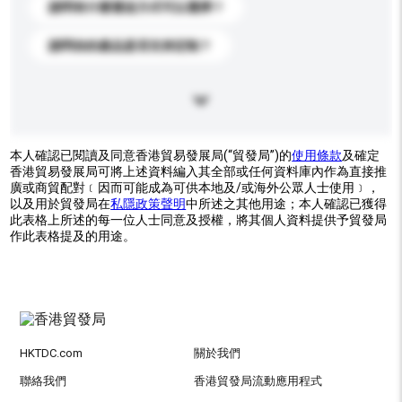
請問有什麼運送方式可以選擇？
請問你的產品是否支持定制？
本人確認已閱讀及同意香港貿易發展局(“貿發局”)的
使用條款
及確定
香港貿易發展局可將上述資料編入其全部或任何資料庫內作為直接推
廣或商貿配對﹝因而可能成為可供本地及/或海外公眾人士使用﹞，
以及用於貿發局在
私隱政策聲明
中所述之其他用途；本人確認已獲得
此表格上所述的每一位人士同意及授權，將其個人資料提供予貿發局
作此表格提及的用途。
HKTDC.com
關於我們
聯絡我們
香港貿發局流動應用程式