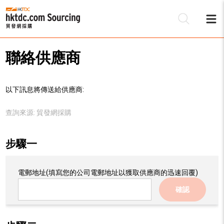
聯絡供應商
以下訊息將傳送給供應商:
查詢來源:
貿發網採購
步驟一
電郵地址
(填寫您的公司電郵地址以獲取供應商的迅速回覆)
確認