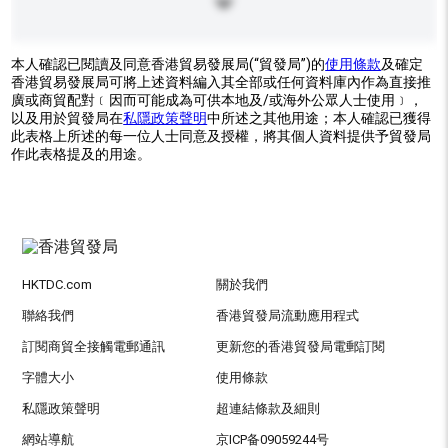
本人確認已閱讀及同意香港貿易發展局(“貿發局”)的
使用條款
及確定
香港貿易發展局可將上述資料編入其全部或任何資料庫內作為直接推
廣或商貿配對﹝因而可能成為可供本地及/或海外公眾人士使用﹞，
以及用於貿發局在
私隱政策聲明
中所述之其他用途；本人確認已獲得
此表格上所述的每一位人士同意及授權，將其個人資料提供予貿發局
作此表格提及的用途。
HKTDC.com
關於我們
聯絡我們
香港貿發局流動應用程式
訂閱商貿全接觸電郵通訊
更新您的香港貿發局電郵訂閱
字體大小
使用條款
私隱政策聲明
超連結條款及細則
網站導航
京ICP备09059244号