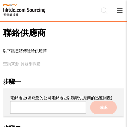
聯絡供應商
以下訊息將傳送給供應商:
查詢來源:
貿發網採購
步驟一
電郵地址
(填寫您的公司電郵地址以獲取供應商的迅速回覆)
確認