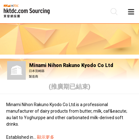
Minami Nihon Rakuno Kyodo Co Ltd
日本宮崎縣
製造商
(推廣期已結束)
Minami Nihon Rakuno Kyodo Co Ltd.is a professional
manufacturer of dairy products from butter, milk, caf&eacute;
au lait to Yoghurppe and other carbonated milk-derived soft
drinks.
Established in...
顯示更多