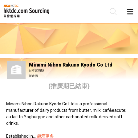
Minami Nihon Rakuno Kyodo Co Ltd
日本宮崎縣
製造商
(推廣期已結束)
Minami Nihon Rakuno Kyodo Co Ltd.is a professional
manufacturer of dairy products from butter, milk, caf&eacute;
au lait to Yoghurppe and other carbonated milk-derived soft
drinks.
Established in...
顯示更多