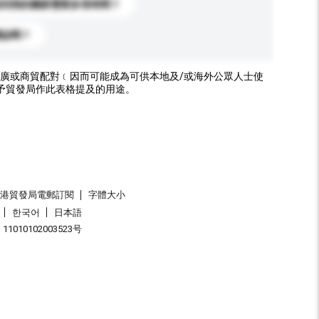
送到我的國家需要多長時間？
標誌嗎？
廣或商貿配對﹝因而可能成為可供本地及/或海外公眾人士使
予貿發局作此表格提及的用途。
香港貿發局電郵訂閱
字體大小
한국어
日本語
1010102003523号