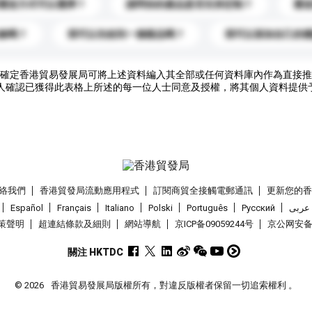
運送方式可以選擇？
請問你的產品是否支持定制？
運
錄嗎？
我可以先收到一個樣品嗎？
我可以添加自己的
確定香港貿易發展局可將上述資料編入其全部或任何資料庫內作為直接推
人確認已獲得此表格上所述的每一位人士同意及授權，將其個人資料提供
絡我們
香港貿發局流動應用程式
訂閱商貿全接觸電郵通訊
更新您的
Español
Français
Italiano
Polski
Português
Pусский
عربى
策聲明
超連結條款及細則
網站導航
京ICP备09059244号
京公网安备 1
關注 HKTDC
© 2026
香港貿易發展局版權所有，對違反版權者保留一切追索權利 。