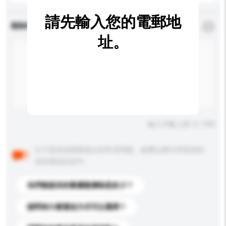
請先輸入您的電郵地
查詢內容
*
必須填寫
址。
輸入字數上限: 0 / 500
以下是其他買家提出的常見問題。點擊以將它們添加到
你的查詢訊息中。
你們能提供的最優惠價格是多少？
請問有什麼運送方式可以選擇？