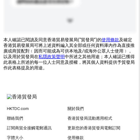
請問你的產品是否支持定制？
本人確認已閱讀及同意香港貿易發展局(“貿發局”)的
使用條款
及確定
香港貿易發展局可將上述資料編入其全部或任何資料庫內作為直接推
廣或商貿配對﹝因而可能成為可供本地及/或海外公眾人士使用﹞，
以及用於貿發局在
私隱政策聲明
中所述之其他用途；本人確認已獲得
此表格上所述的每一位人士同意及授權，將其個人資料提供予貿發局
作此表格提及的用途。
HKTDC.com
關於我們
聯絡我們
香港貿發局流動應用程式
訂閱商貿全接觸電郵通訊
更新您的香港貿發局電郵訂閱
字體大小
使用條款