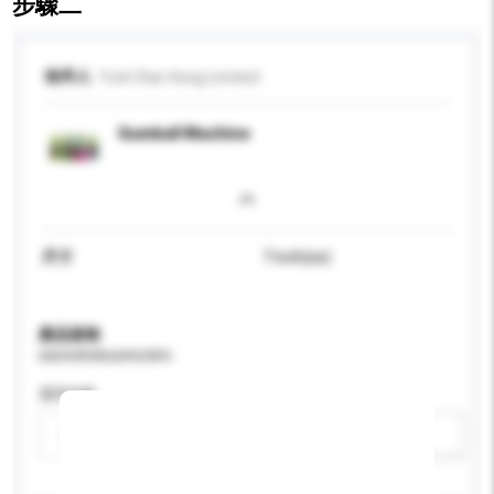
步驟二
收件人
York Star Hong Limited
Gumball Machine
尺寸
7 inch(es)
產品規格
請提供您對產品的特定要求。
適用年齡
請選擇
新增/刪除選項