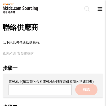
聯絡供應商
以下訊息將傳送給供應商:
查詢來源:
貿發網採購
步驟一
電郵地址
(填寫您的公司電郵地址以獲取供應商的迅速回覆)
確認