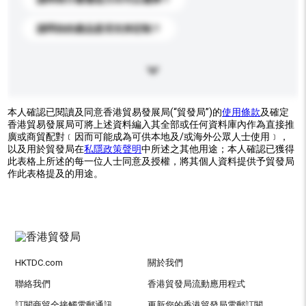
請問你的產品是否支持定制？
本人確認已閱讀及同意香港貿易發展局(“貿發局”)的
使用條款
及確定
香港貿易發展局可將上述資料編入其全部或任何資料庫內作為直接推
廣或商貿配對﹝因而可能成為可供本地及/或海外公眾人士使用﹞，
以及用於貿發局在
私隱政策聲明
中所述之其他用途；本人確認已獲得
此表格上所述的每一位人士同意及授權，將其個人資料提供予貿發局
作此表格提及的用途。
HKTDC.com
關於我們
聯絡我們
香港貿發局流動應用程式
訂閱商貿全接觸電郵通訊
更新您的香港貿發局電郵訂閱