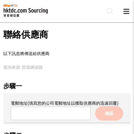
聯絡供應商
以下訊息將傳送給供應商:
查詢來源:
貿發網採購
步驟一
電郵地址
(填寫您的公司電郵地址以獲取供應商的迅速回覆)
確認