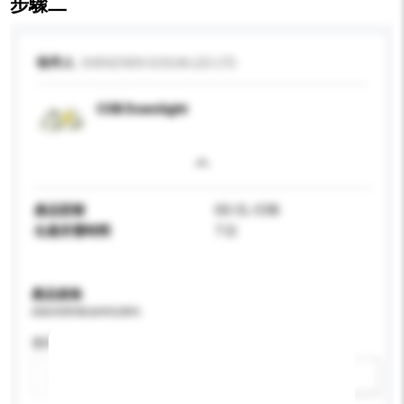
步驟二
收件人
SHENZHEN GOSUN LED LTD.
COB Downlight
產品型號
GS-CL-COB
生產所需時間
7 日
產品規格
請提供您對產品的特定要求。
應用
新增/刪除選項