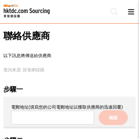
聯絡供應商
以下訊息將傳送給供應商:
查詢來源:
貿發網採購
步驟一
電郵地址
(填寫您的公司電郵地址以獲取供應商的迅速回覆)
確認