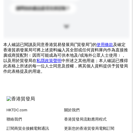
請問你的產品是否支持定制？
本人確認已閱讀及同意香港貿易發展局(“貿發局”)的
使用條款
及確定
香港貿易發展局可將上述資料編入其全部或任何資料庫內作為直接推
廣或商貿配對﹝因而可能成為可供本地及/或海外公眾人士使用﹞，
以及用於貿發局在
私隱政策聲明
中所述之其他用途；本人確認已獲得
此表格上所述的每一位人士同意及授權，將其個人資料提供予貿發局
作此表格提及的用途。
HKTDC.com
關於我們
聯絡我們
香港貿發局流動應用程式
訂閱商貿全接觸電郵通訊
更新您的香港貿發局電郵訂閱