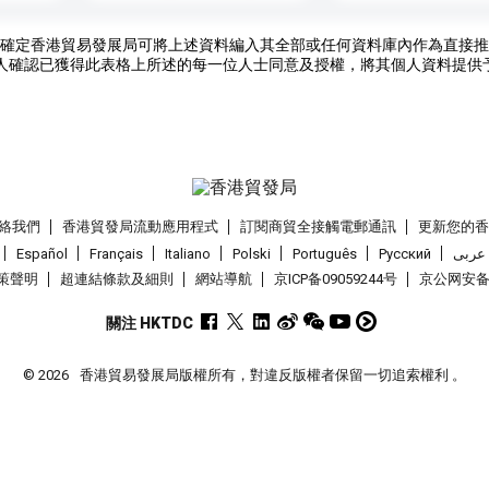
確定香港貿易發展局可將上述資料編入其全部或任何資料庫內作為直接推
人確認已獲得此表格上所述的每一位人士同意及授權，將其個人資料提供
絡我們
香港貿發局流動應用程式
訂閱商貿全接觸電郵通訊
更新您的
Español
Français
Italiano
Polski
Português
Pусский
عربى
策聲明
超連結條款及細則
網站導航
京ICP备09059244号
京公网安备 1
關注 HKTDC
© 2026
香港貿易發展局版權所有，對違反版權者保留一切追索權利 。