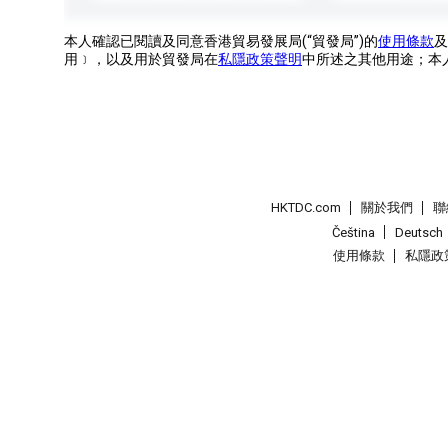
本人確認已閱讀及同意香港貿易發展局(“貿發局”)的
使用條款
及
用﹞，以及用於貿發局在
私隱政策聲明
中所述之其他用途；本
HKTDC.com
關於我們
聯
Čeština
Deutsch
使用條款
私隱政