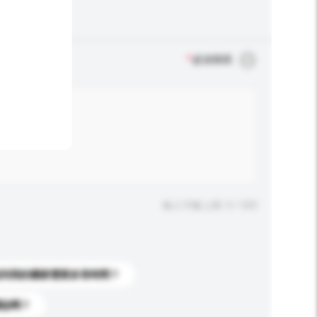
*
必須填寫
輸入字數上限: 0 / 500
送到我的國家需要多長時間？
標誌嗎？