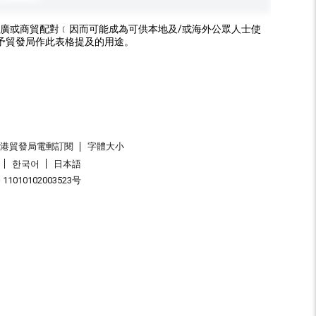
廣或商貿配對﹝因而可能成為可供本地及/或海外公眾人士使
予貿發局作此表格提及的用途。
香港貿發局電郵訂閱
字體大小
한국어
日本語
1010102003523号