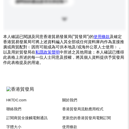
請問你的產品是否支持定制？
本人確認已閱讀及同意香港貿易發展局(“貿發局”)的
使用條款
及確定
香港貿易發展局可將上述資料編入其全部或任何資料庫內作為直接推
廣或商貿配對﹝因而可能成為可供本地及/或海外公眾人士使用﹞，
以及用於貿發局在
私隱政策聲明
中所述之其他用途；本人確認已獲得
此表格上所述的每一位人士同意及授權，將其個人資料提供予貿發局
作此表格提及的用途。
HKTDC.com
關於我們
聯絡我們
香港貿發局流動應用程式
訂閱商貿全接觸電郵通訊
更新您的香港貿發局電郵訂閱
字體大小
使用條款