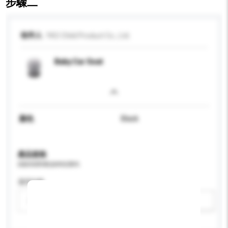
步驟二
收件人
YKO Child Product Co., Ltd.
Baby Car Seat
顏色
Black
產品規格
請提供您對產品的特定要求。
適用年齡
請選擇
新增/刪除選項