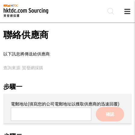
聯絡供應商
以下訊息將傳送給供應商:
查詢來源:
貿發網採購
步驟一
電郵地址
(填寫您的公司電郵地址以獲取供應商的迅速回覆)
確認