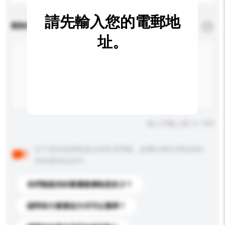
請先輸入您的電郵地
查詢內容
*
必須填寫
址。
輸入字數上限: 0 / 500
以下是其他買家提出的常見問題。點擊以將它們添加到
你的查詢訊息中。
你們能提供的最優惠價格是多少？
請問有什麼運送方式可以選擇？