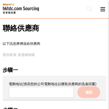
聯絡供應商
以下訊息將傳送給供應商:
查詢來源:
貿發網採購
步驟一
電郵地址
(填寫您的公司電郵地址以獲取供應商的迅速回覆)
確認