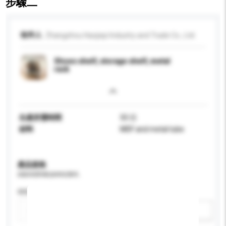
步驟二
收件人
Zhangzhou Haojiayi Industry and Trade Co., Ltd.
Shoes shelf, storage shelf, metal
rack
生產所需時間
50 日
材料
MDF and metal tube
產品規格
請提供您對產品的特定要求。
特性
新增/刪除選項