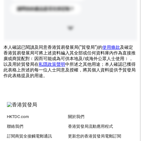
請問你的產品是否支持定制？
本人確認已閱讀及同意香港貿易發展局(“貿發局”)的
使用條款
及確定
香港貿易發展局可將上述資料編入其全部或任何資料庫內作為直接推
廣或商貿配對﹝因而可能成為可供本地及/或海外公眾人士使用﹞，
以及用於貿發局在
私隱政策聲明
中所述之其他用途；本人確認已獲得
此表格上所述的每一位人士同意及授權，將其個人資料提供予貿發局
作此表格提及的用途。
HKTDC.com
關於我們
聯絡我們
香港貿發局流動應用程式
訂閱商貿全接觸電郵通訊
更新您的香港貿發局電郵訂閱