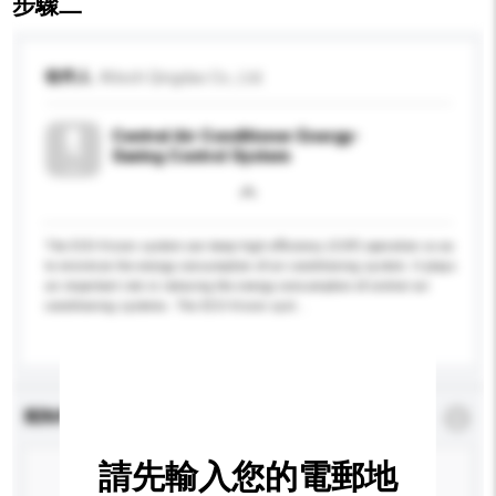
步驟二
收件人
Altech Qingdao Co., Ltd.
Central Air Conditioner Energy-
Saving Control System
The ECO-Vision system can keep high efficiency (COP) operation so as
to minimize the energy consumption of air conditioning system. It plays
an important role in reducing the energy consumption of central air
conditioning systems. The ECO-Vision syst...
更多...
查詢內容
*
必須填寫
請先輸入您的電郵地