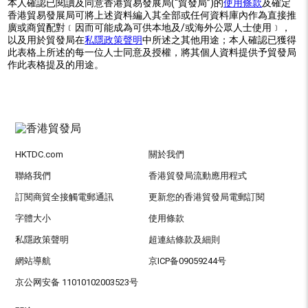
本人確認已閱讀及同意香港貿易發展局(“貿發局”)的
使用條款
及確定
香港貿易發展局可將上述資料編入其全部或任何資料庫內作為直接推
廣或商貿配對﹝因而可能成為可供本地及/或海外公眾人士使用﹞，
以及用於貿發局在
私隱政策聲明
中所述之其他用途；本人確認已獲得
此表格上所述的每一位人士同意及授權，將其個人資料提供予貿發局
作此表格提及的用途。
HKTDC.com
關於我們
聯絡我們
香港貿發局流動應用程式
訂閱商貿全接觸電郵通訊
更新您的香港貿發局電郵訂閱
字體大小
使用條款
私隱政策聲明
超連結條款及細則
網站導航
京ICP备09059244号
京公网安备 11010102003523号