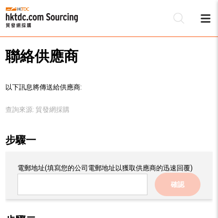
聯絡供應商
以下訊息將傳送給供應商:
查詢來源:
貿發網採購
步驟一
電郵地址
(填寫您的公司電郵地址以獲取供應商的迅速回覆)
確認