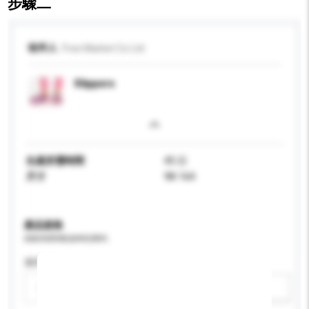
步驟二
收件人
Free Market Co Ltd
Slippers
生產所需時間
45 日
尺寸
98-164
產品規格
請提供您對產品的特定要求。
適用年齡
請選擇
新增/刪除選項