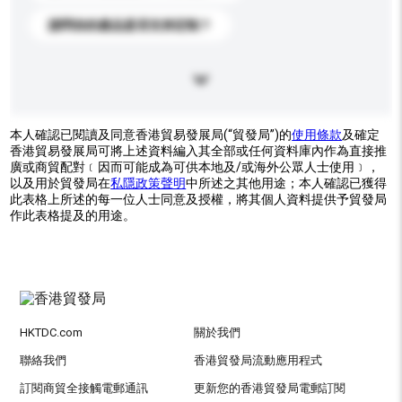
請問你的產品是否支持定制？
本人確認已閱讀及同意香港貿易發展局(“貿發局”)的
使用條款
及確定
香港貿易發展局可將上述資料編入其全部或任何資料庫內作為直接推
廣或商貿配對﹝因而可能成為可供本地及/或海外公眾人士使用﹞，
以及用於貿發局在
私隱政策聲明
中所述之其他用途；本人確認已獲得
此表格上所述的每一位人士同意及授權，將其個人資料提供予貿發局
作此表格提及的用途。
HKTDC.com
關於我們
聯絡我們
香港貿發局流動應用程式
訂閱商貿全接觸電郵通訊
更新您的香港貿發局電郵訂閱