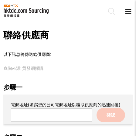
聯絡供應商
以下訊息將傳送給供應商:
查詢來源:
貿發網採購
步驟一
電郵地址
(填寫您的公司電郵地址以獲取供應商的迅速回覆)
確認