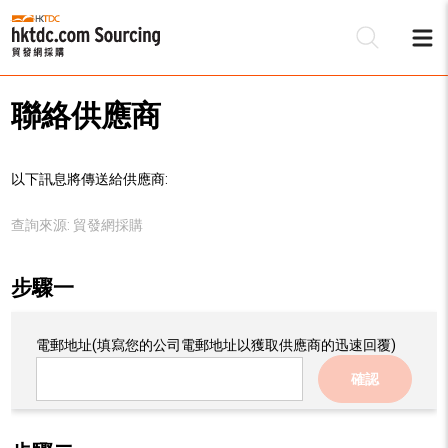
聯絡供應商
以下訊息將傳送給供應商:
查詢來源:
貿發網採購
步驟一
電郵地址
(填寫您的公司電郵地址以獲取供應商的迅速回覆)
確認