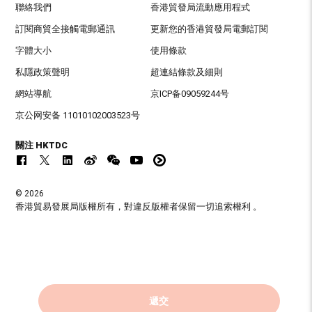
聯絡我們
香港貿發局流動應用程式
訂閱商貿全接觸電郵通訊
更新您的香港貿發局電郵訂閱
字體大小
使用條款
私隱政策聲明
超連結條款及細則
網站導航
京ICP备09059244号
京公网安备 11010102003523号
關注 HKTDC
© 2026
香港貿易發展局版權所有，對違反版權者保留一切追索權利 。
遞交