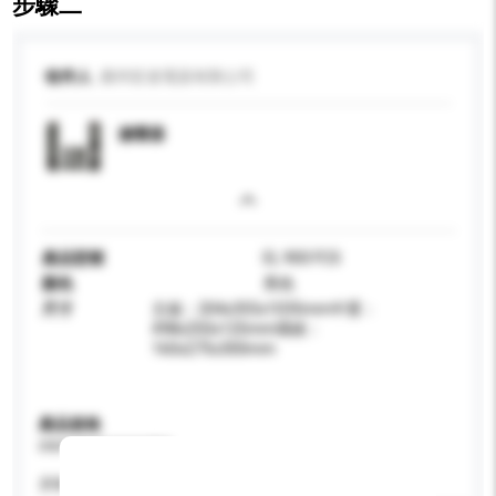
步驟二
收件人
廣州笙達電器有限公司
揚聲器
產品型號
EL 900 FCS
顏色
黑色
尺寸
主箱：204x355x1035mm中置：
498x250x125mm環繞：
160x275x300mm
產品規格
請提供您對產品的特定要求。
屏幕尺寸