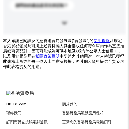
請問你的產品是否支持定制？
本人確認已閱讀及同意香港貿易發展局(“貿發局”)的
使用條款
及確定
香港貿易發展局可將上述資料編入其全部或任何資料庫內作為直接推
廣或商貿配對﹝因而可能成為可供本地及/或海外公眾人士使用﹞，
以及用於貿發局在
私隱政策聲明
中所述之其他用途；本人確認已獲得
此表格上所述的每一位人士同意及授權，將其個人資料提供予貿發局
作此表格提及的用途。
HKTDC.com
關於我們
聯絡我們
香港貿發局流動應用程式
訂閱商貿全接觸電郵通訊
更新您的香港貿發局電郵訂閱