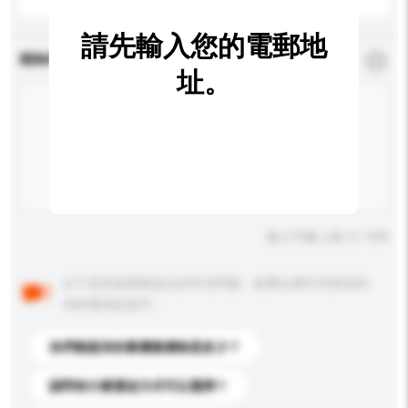
請先輸入您的電郵地
查詢內容
*
必須填寫
址。
輸入字數上限: 0 / 500
以下是其他買家提出的常見問題。點擊以將它們添加到
你的查詢訊息中。
你們能提供的最優惠價格是多少？
請問有什麼運送方式可以選擇？