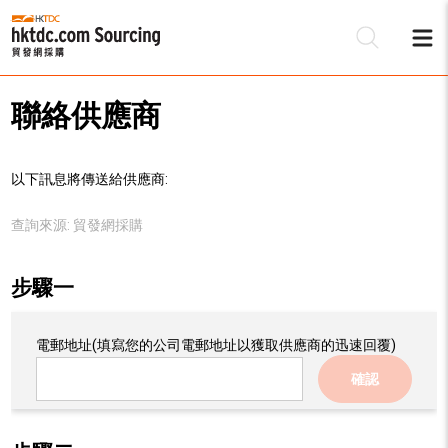
聯絡供應商
以下訊息將傳送給供應商:
查詢來源:
貿發網採購
步驟一
電郵地址
(填寫您的公司電郵地址以獲取供應商的迅速回覆)
確認