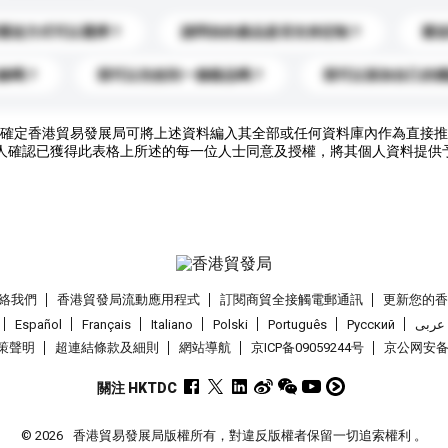
運送方式可以選擇？
請問你的產品是否支持定制？
運
錄嗎？
我可以先收到一個樣品嗎？
我可以添加自己的
確定香港貿易發展局可將上述資料編入其全部或任何資料庫內作為直接推
人確認已獲得此表格上所述的每一位人士同意及授權，將其個人資料提供
絡我們
香港貿發局流動應用程式
訂閱商貿全接觸電郵通訊
更新您的
Español
Français
Italiano
Polski
Português
Pусский
عربى
策聲明
超連結條款及細則
網站導航
京ICP备09059244号
京公网安备 1
關注 HKTDC
© 2026
香港貿易發展局版權所有，對違反版權者保留一切追索權利 。