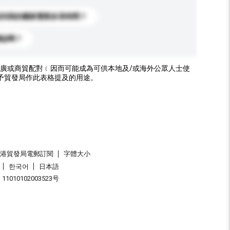
送到我的國家需要多長時間？
標誌嗎？
廣或商貿配對﹝因而可能成為可供本地及/或海外公眾人士使
予貿發局作此表格提及的用途。
香港貿發局電郵訂閱
字體大小
한국어
日本語
1010102003523号