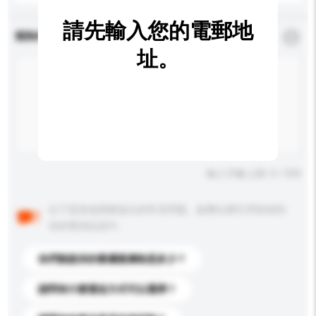
請先輸入您的電郵地
查詢內容
*
必須填寫
址。
輸入字數上限: 0 / 500
以下是其他買家提出的常見問題。點擊以將它們添加到
你的查詢訊息中。
你們能提供的最優惠價格是多少？
請問有什麼運送方式可以選擇？