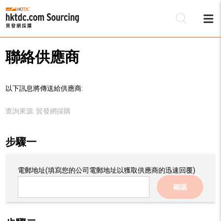
聯絡供應商
以下訊息將傳送給供應商:
查詢來源:
貿發網採購
步驟一
電郵地址
(填寫您的公司電郵地址以獲取供應商的迅速回覆)
確認