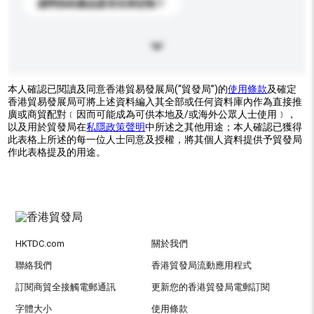
請問你的產品是否支持定制？
本人確認已閱讀及同意香港貿易發展局(“貿發局”)的
使用條款
及確定
香港貿易發展局可將上述資料編入其全部或任何資料庫內作為直接推
廣或商貿配對﹝因而可能成為可供本地及/或海外公眾人士使用﹞，
以及用於貿發局在
私隱政策聲明
中所述之其他用途；本人確認已獲得
此表格上所述的每一位人士同意及授權，將其個人資料提供予貿發局
作此表格提及的用途。
HKTDC.com
關於我們
聯絡我們
香港貿發局流動應用程式
訂閱商貿全接觸電郵通訊
更新您的香港貿發局電郵訂閱
字體大小
使用條款