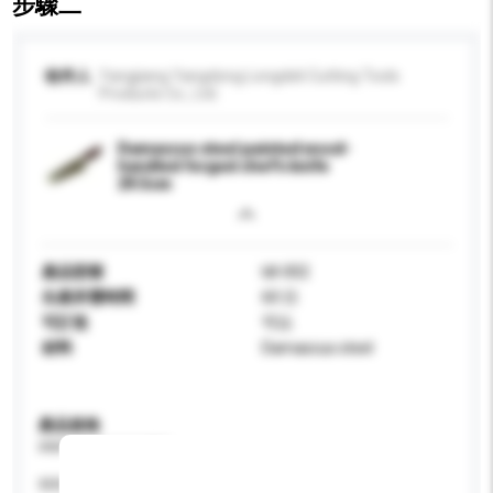
步驟二
收件人
Yangjiang Yangdong Longdeli Cutting Tools
Products Co., Ltd.
Damascus steel painted wood-
handled forged chef's knife
29.5cm
產品型號
ldl-002
生產所需時間
60 日
可訂造
可以
材料
Damascus steel
產品規格
請提供您對產品的特定要求。
特性