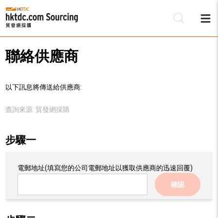
聯絡供應商
以下訊息將傳送給供應商:
查詢來源:
貿發網採購
步驟一
電郵地址
(填寫您的公司電郵地址以獲取供應商的迅速回覆)
確認