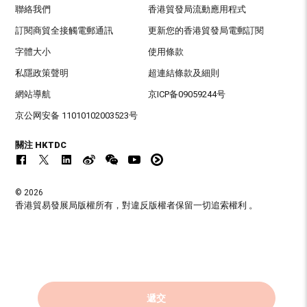
聯絡我們
香港貿發局流動應用程式
訂閱商貿全接觸電郵通訊
更新您的香港貿發局電郵訂閱
字體大小
使用條款
私隱政策聲明
超連結條款及細則
網站導航
京ICP备09059244号
京公网安备 11010102003523号
關注 HKTDC
© 2026
香港貿易發展局版權所有，對違反版權者保留一切追索權利 。
遞交