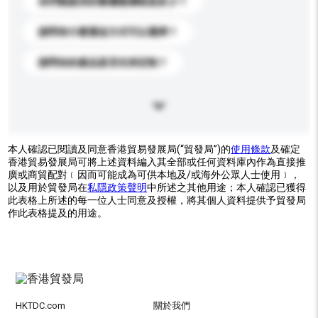
你們能提供的最優惠價格是多少？
請問有什麼運送方式可以選擇？
請問你的產品是否支持定制？
本人確認已閱讀及同意香港貿易發展局(“貿發局”)的
使用條款
及確定
香港貿易發展局可將上述資料編入其全部或任何資料庫內作為直接推
廣或商貿配對﹝因而可能成為可供本地及/或海外公眾人士使用﹞，
以及用於貿發局在
私隱政策聲明
中所述之其他用途；本人確認已獲得
此表格上所述的每一位人士同意及授權，將其個人資料提供予貿發局
作此表格提及的用途。
HKTDC.com
關於我們