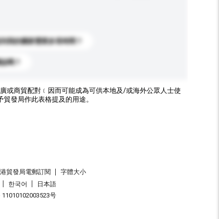
送到我的國家需要多長時間？
標誌嗎？
廣或商貿配對﹝因而可能成為可供本地及/或海外公眾人士使
予貿發局作此表格提及的用途。
香港貿發局電郵訂閱
字體大小
한국어
日本語
1010102003523号