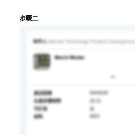
步驟二
收件人
Marvels Technology Products (Guangzhou) 
Watch Winder
M4402B
產品型號
生產所需時間
30 日
可訂造
是
MDF
材料