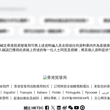
到你的查詢訊息中。
運送方式可以選擇？
請問你的產品是否支持定制？
運
錄嗎？
我可以先收到一個樣品嗎？
我可以添加自己的
確定香港貿易發展局可將上述資料編入其全部或任何資料庫內作為直接推
人確認已獲得此表格上所述的每一位人士同意及授權，將其個人資料提供
絡我們
香港貿發局流動應用程式
訂閱商貿全接觸電郵通訊
更新您的
Español
Français
Italiano
Polski
Português
Pусский
عربى
策聲明
超連結條款及細則
網站導航
京ICP备09059244号
京公网安备 1
關注 HKTDC