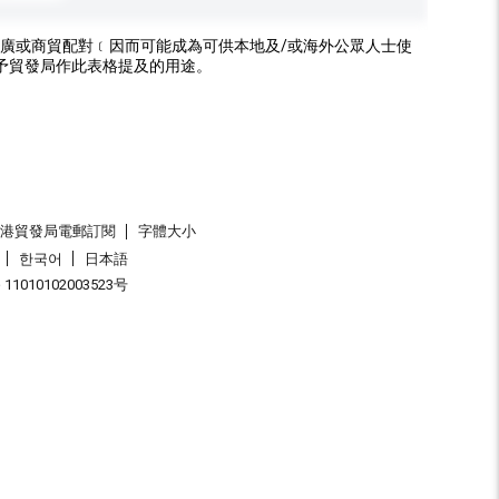
廣或商貿配對﹝因而可能成為可供本地及/或海外公眾人士使
予貿發局作此表格提及的用途。
香港貿發局電郵訂閱
字體大小
한국어
日本語
1010102003523号