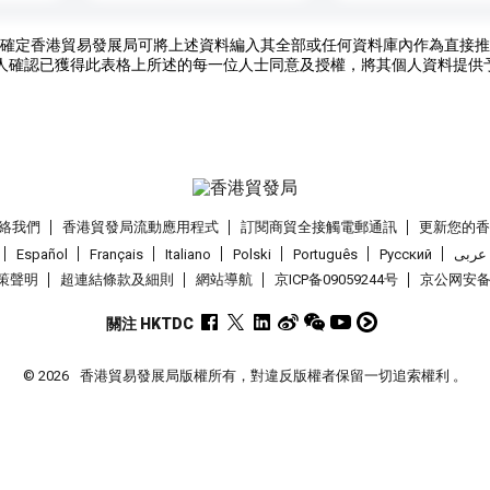
確定香港貿易發展局可將上述資料編入其全部或任何資料庫內作為直接推
人確認已獲得此表格上所述的每一位人士同意及授權，將其個人資料提供
絡我們
香港貿發局流動應用程式
訂閱商貿全接觸電郵通訊
更新您的
Español
Français
Italiano
Polski
Português
Pусский
عربى
策聲明
超連結條款及細則
網站導航
京ICP备09059244号
京公网安备 1
關注 HKTDC
© 2026
香港貿易發展局版權所有，對違反版權者保留一切追索權利 。