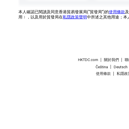
本人確認已閱讀及同意香港貿易發展局(“貿發局”)的
使用條款
及
用﹞，以及用於貿發局在
私隱政策聲明
中所述之其他用途；本
HKTDC.com
關於我們
聯
Čeština
Deutsch
使用條款
私隱政