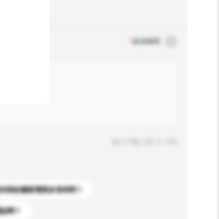
*
必須填寫
輸入字數上限: 0 / 500
送到我的國家需要多長時間？
標誌嗎？