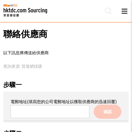
聯絡供應商
以下訊息將傳送給供應商:
查詢來源:
貿發網採購
步驟一
電郵地址
(填寫您的公司電郵地址以獲取供應商的迅速回覆)
確認