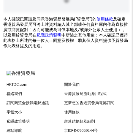
本人確認已閱讀及同意香港貿易發展局(“貿發局”)的
使用條款
及確定
香港貿易發展局可將上述資料編入其全部或任何資料庫內作為直接推
廣或商貿配對﹝因而可能成為可供本地及/或海外公眾人士使用﹞，
以及用於貿發局在
私隱政策聲明
中所述之其他用途；本人確認已獲得
此表格上所述的每一位人士同意及授權，將其個人資料提供予貿發局
作此表格提及的用途。
HKTDC.com
關於我們
聯絡我們
香港貿發局流動應用程式
訂閱商貿全接觸電郵通訊
更新您的香港貿發局電郵訂閱
字體大小
使用條款
私隱政策聲明
超連結條款及細則
網站導航
京ICP备09059244号