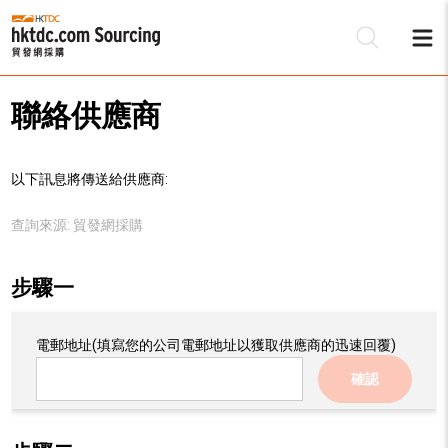
聯絡供應商
以下訊息將傳送給供應商:
查詢來源:
貿發網採購
步驟一
電郵地址
(填寫您的公司電郵地址以獲取供應商的迅速回覆)
確認