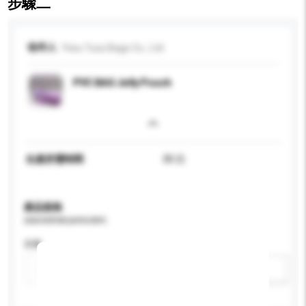
步驟二
收件人
Yiwu Tuos Bags Co., Ltd
PVC BAG Jelly Pouch
生產所需時間
30 日
產品規格
請提供您對產品的特定要求。
容量
新增/刪除選項