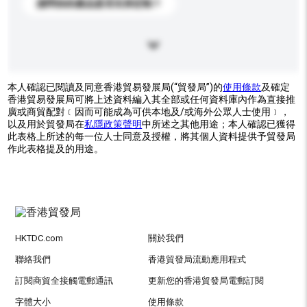
請問你的產品是否支持定制？
本人確認已閱讀及同意香港貿易發展局(“貿發局”)的
使用條款
及確定
香港貿易發展局可將上述資料編入其全部或任何資料庫內作為直接推
廣或商貿配對﹝因而可能成為可供本地及/或海外公眾人士使用﹞，
以及用於貿發局在
私隱政策聲明
中所述之其他用途；本人確認已獲得
此表格上所述的每一位人士同意及授權，將其個人資料提供予貿發局
作此表格提及的用途。
HKTDC.com
關於我們
聯絡我們
香港貿發局流動應用程式
訂閱商貿全接觸電郵通訊
更新您的香港貿發局電郵訂閱
字體大小
使用條款