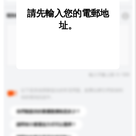
請先輸入您的電郵地
查詢內容
*
必須填寫
址。
輸入字數上限: 0 / 500
以下是其他買家提出的常見問題。點擊以將它們添加到
你的查詢訊息中。
你們能提供的最優惠價格是多少？
請問有什麼運送方式可以選擇？