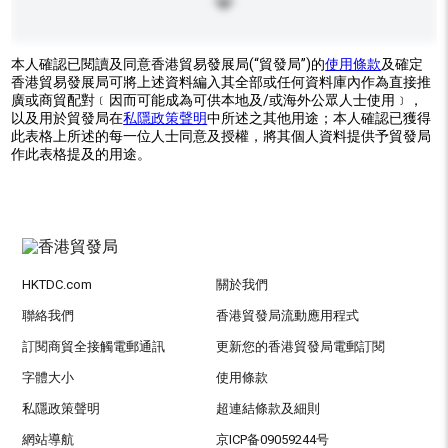
本人確認已閱讀及同意香港貿易發展局(“貿發局”)的
使用條款
及確定
香港貿易發展局可將上述資料編入其全部或任何資料庫內作為直接推
廣或商貿配對﹝因而可能成為可供本地及/或海外公眾人士使用﹞，
以及用於貿發局在
私隱政策聲明
中所述之其他用途；本人確認已獲得
此表格上所述的每一位人士同意及授權，將其個人資料提供予貿發局
作此表格提及的用途。
HKTDC.com
關於我們
聯絡我們
香港貿發局流動應用程式
訂閱商貿全接觸電郵通訊
更新您的香港貿發局電郵訂閱
字體大小
使用條款
私隱政策聲明
超連結條款及細則
網站導航
京ICP备09059244号