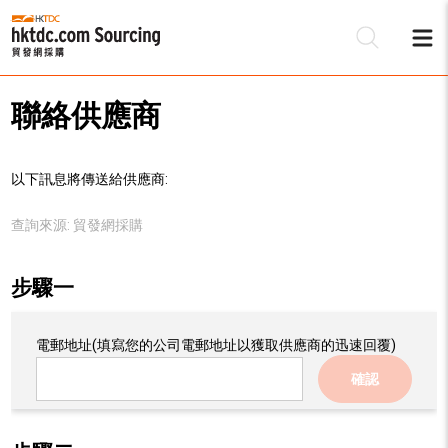
聯絡供應商
以下訊息將傳送給供應商:
查詢來源:
貿發網採購
步驟一
電郵地址
(填寫您的公司電郵地址以獲取供應商的迅速回覆)
確認