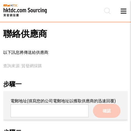
聯絡供應商
以下訊息將傳送給供應商:
查詢來源:
貿發網採購
步驟一
電郵地址
(填寫您的公司電郵地址以獲取供應商的迅速回覆)
確認