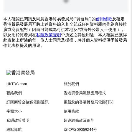
本人確認已閱讀及同意香港貿易發展局(“貿發局”)的
使用條款
及確定
香港貿易發展局可將上述資料編入其全部或任何資料庫內作為直接推
廣或商貿配對﹝因而可能成為可供本地及/或海外公眾人士使用﹞，
以及用於貿發局在
私隱政策聲明
中所述之其他用途；本人確認已獲得
此表格上所述的每一位人士同意及授權，將其個人資料提供予貿發局
作此表格提及的用途。
HKTDC.com
關於我們
聯絡我們
香港貿發局流動應用程式
訂閱商貿全接觸電郵通訊
更新您的香港貿發局電郵訂閱
字體大小
使用條款
私隱政策聲明
超連結條款及細則
網站導航
京ICP备09059244号