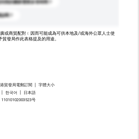
送到我的國家需要多長時間？
標誌嗎？
廣或商貿配對﹝因而可能成為可供本地及/或海外公眾人士使
予貿發局作此表格提及的用途。
香港貿發局電郵訂閱
字體大小
한국어
日本語
1010102003523号