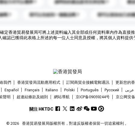
運送方式可以選擇？
請問你的產品是否支持定制？
運
錄嗎？
我可以先收到一個樣品嗎？
我可以添加自己的
確定香港貿易發展局可將上述資料編入其全部或任何資料庫內作為直接推
人確認已獲得此表格上所述的每一位人士同意及授權，將其個人資料提供
絡我們
香港貿發局流動應用程式
訂閱商貿全接觸電郵通訊
更新您的
Español
Français
Italiano
Polski
Português
Pусский
عربى
策聲明
超連結條款及細則
網站導航
京ICP备09059244号
京公网安备 1
關注 HKTDC
© 2026
香港貿易發展局版權所有，對違反版權者保留一切追索權利 。