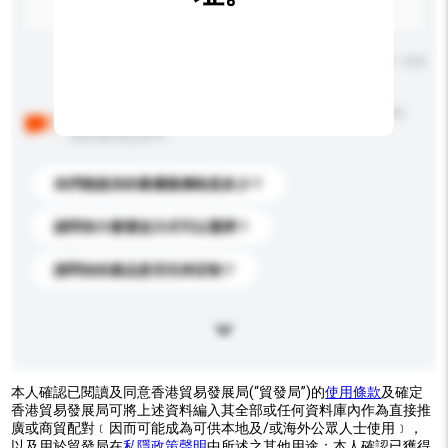
輸入字數上限: 0 / 500
以下是其他買家提出的常見問題。點擊以將它們添加到
你的查詢訊息中。
你們能提供的最優惠價格是多少？
請問有什麼運送方式可以選擇？
請問你的產品是否支持定制？
本人確認已閱讀及同意香港貿易發展局(“貿發局”)的
使用條款
及確定
香港貿易發展局可將上述資料編入其全部或任何資料庫內作為直接推
廣或商貿配對﹝因而可能成為可供本地及/或海外公眾人士使用﹞，
以及用於貿發局在
私隱政策聲明
中所述之其他用途；本人確認已獲得