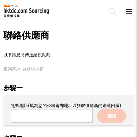
聯絡供應商
以下訊息將傳送給供應商:
查詢來源:
貿發網採購
步驟一
電郵地址
(填寫您的公司電郵地址以獲取供應商的迅速回覆)
確認