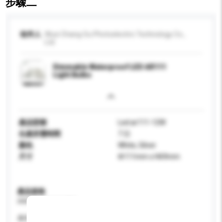
步驟二
收件人
Wuxi Chang Ou Photoelectric Technology Co.,
Ltd
Dimmable Waterproof LED AR111
Light Bulbs
產品型號
Led ar111-12W
生產所需時間
7 日
顏色
White, Silver
尺寸
Φ111mm x H69mm
產品規格
請提供您對產品的特定要求。
應用