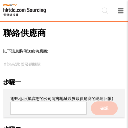
聯絡供應商
以下訊息將傳送給供應商:
查詢來源:
貿發網採購
步驟一
電郵地址
(填寫您的公司電郵地址以獲取供應商的迅速回覆)
確認