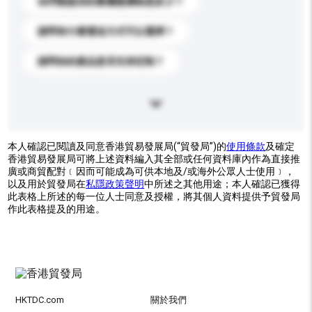
你們能提供的最優惠價格是多少？
請問有什麼運送方式可以選擇？
請問你的產品是否支持定制？
本人確認已閱讀及同意香港貿易發展局(“貿發局”)的
使用條款
及確定
香港貿易發展局可將上述資料編入其全部或任何資料庫內作為直接推
廣或商貿配對﹝因而可能成為可供本地及/或海外公眾人士使用﹞，
以及用於貿發局在
私隱政策聲明
中所述之其他用途；本人確認已獲得
此表格上所述的每一位人士同意及授權，將其個人資料提供予貿發局
作此表格提及的用途。
HKTDC.com
關於我們