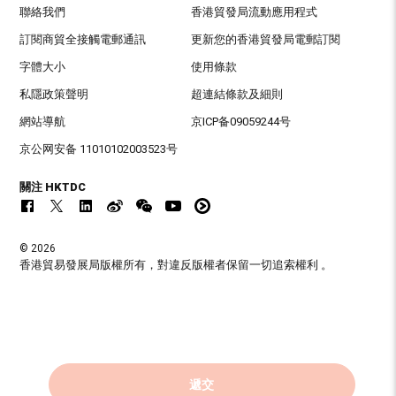
聯絡我們
香港貿發局流動應用程式
訂閱商貿全接觸電郵通訊
更新您的香港貿發局電郵訂閱
字體大小
使用條款
私隱政策聲明
超連結條款及細則
網站導航
京ICP备09059244号
京公网安备 11010102003523号
關注 HKTDC
© 2026
香港貿易發展局版權所有，對違反版權者保留一切追索權利 。
遞交