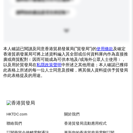
請問你的產品是否支持定制？
本人確認已閱讀及同意香港貿易發展局(“貿發局”)的
使用條款
及確定
香港貿易發展局可將上述資料編入其全部或任何資料庫內作為直接推
廣或商貿配對﹝因而可能成為可供本地及/或海外公眾人士使用﹞，
以及用於貿發局在
私隱政策聲明
中所述之其他用途；本人確認已獲得
此表格上所述的每一位人士同意及授權，將其個人資料提供予貿發局
作此表格提及的用途。
HKTDC.com
關於我們
聯絡我們
香港貿發局流動應用程式
訂閱商貿全接觸電郵通訊
更新您的香港貿發局電郵訂閱