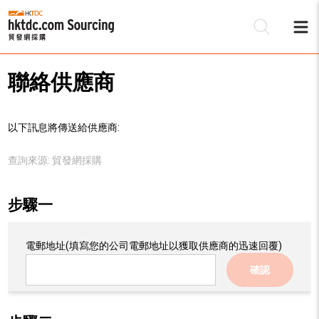
聯絡供應商
以下訊息將傳送給供應商:
查詢來源:
貿發網採購
步驟一
電郵地址
(填寫您的公司電郵地址以獲取供應商的迅速回覆)
確認