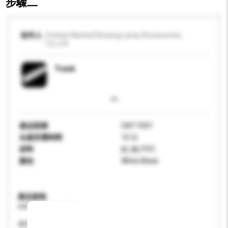
步驟二
收件人
Foshan Nanhai Renying Lamp Accessories
Co.,Ltd.
Track
產品型號
CNT-Y001
生產所需時間
10 日
材料
鋁, 銅, PVC
顏色
White Black
產品規格
請提供您對產品的特定要求。
應用