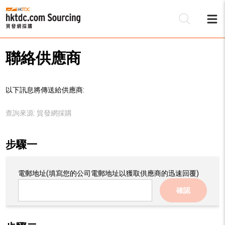
聯絡供應商
以下訊息將傳送給供應商:
查詢來源:
貿發網採購
步驟一
電郵地址
(填寫您的公司電郵地址以獲取供應商的迅速回覆)
確認