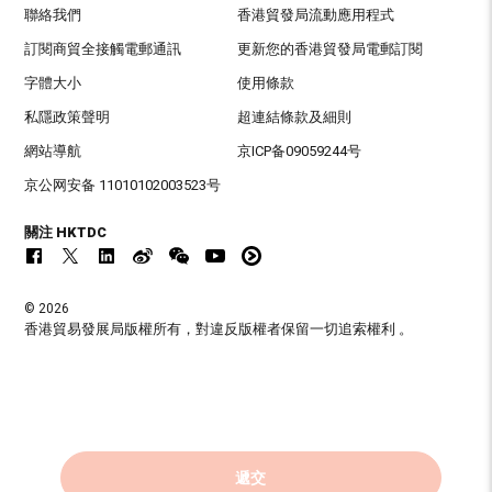
聯絡我們
香港貿發局流動應用程式
訂閱商貿全接觸電郵通訊
更新您的香港貿發局電郵訂閱
字體大小
使用條款
私隱政策聲明
超連結條款及細則
網站導航
京ICP备09059244号
京公网安备 11010102003523号
關注 HKTDC
© 2026
香港貿易發展局版權所有，對違反版權者保留一切追索權利 。
遞交