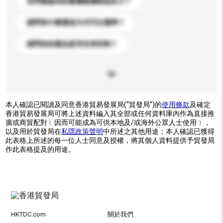
你們能提供的最優惠價格是多少？
請問有什麼運送方式可以選擇？
請問你的產品是否支持定制？
本人確認已閱讀及同意香港貿易發展局(“貿發局”)的
使用條款
及確定
香港貿易發展局可將上述資料編入其全部或任何資料庫內作為直接推
廣或商貿配對﹝因而可能成為可供本地及/或海外公眾人士使用﹞，
以及用於貿發局在
私隱政策聲明
中所述之其他用途；本人確認已獲得
此表格上所述的每一位人士同意及授權，將其個人資料提供予貿發局
作此表格提及的用途。
HKTDC.com
關於我們