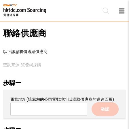
聯絡供應商
以下訊息將傳送給供應商:
查詢來源:
貿發網採購
步驟一
電郵地址
(填寫您的公司電郵地址以獲取供應商的迅速回覆)
確認