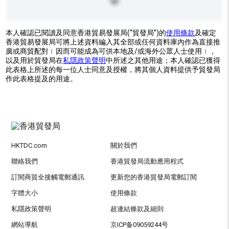
本人確認已閱讀及同意香港貿易發展局(“貿發局”)的
使用條款
及確定
香港貿易發展局可將上述資料編入其全部或任何資料庫內作為直接推
廣或商貿配對﹝因而可能成為可供本地及/或海外公眾人士使用﹞，
以及用於貿發局在
私隱政策聲明
中所述之其他用途；本人確認已獲得
此表格上所述的每一位人士同意及授權，將其個人資料提供予貿發局
作此表格提及的用途。
HKTDC.com
關於我們
聯絡我們
香港貿發局流動應用程式
訂閱商貿全接觸電郵通訊
更新您的香港貿發局電郵訂閱
字體大小
使用條款
私隱政策聲明
超連結條款及細則
網站導航
京ICP备09059244号