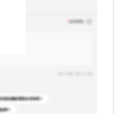
*
必須填寫
輸入字數上限: 0 / 500
送到我的國家需要多長時間？
標誌嗎？