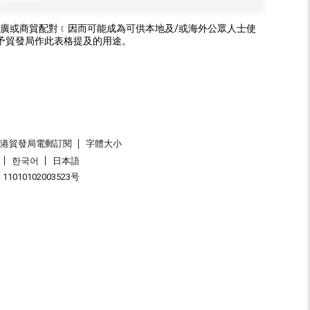
廣或商貿配對﹝因而可能成為可供本地及/或海外公眾人士使
予貿發局作此表格提及的用途。
香港貿發局電郵訂閱
字體大小
한국어
日本語
1010102003523号