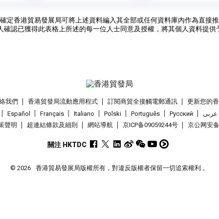
確定香港貿易發展局可將上述資料編入其全部或任何資料庫內作為直接推
人確認已獲得此表格上所述的每一位人士同意及授權，將其個人資料提供
絡我們
香港貿發局流動應用程式
訂閱商貿全接觸電郵通訊
更新您的
Español
Français
Italiano
Polski
Português
Pусский
عربى
策聲明
超連結條款及細則
網站導航
京ICP备09059244号
京公网安备 1
關注 HKTDC
© 2026
香港貿易發展局版權所有，對違反版權者保留一切追索權利 。