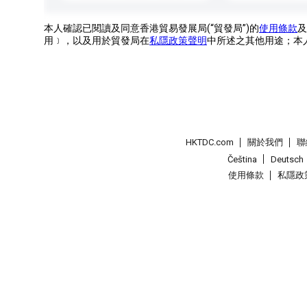
本人確認已閱讀及同意香港貿易發展局(“貿發局”)的
使用條款
及
用﹞，以及用於貿發局在
私隱政策聲明
中所述之其他用途；本
HKTDC.com
關於我們
聯
Čeština
Deutsch
使用條款
私隱政