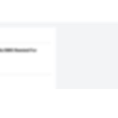
lls/SMS Remind For
新增/刪除選項