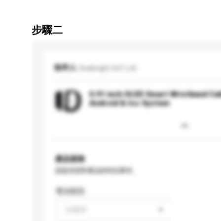
步驟二
收件人
Seabright Int'l Ltd
0.91 inch OLED Smart Wristband Ca
Android & Ios System
產品規格
請提供您對產品的特定要求。
電池類型
請選擇