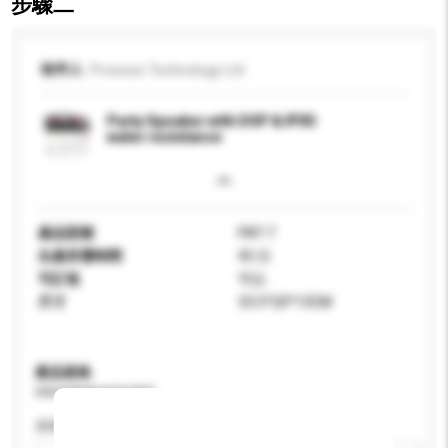
步驟二
收件人
Prowess Technology Ltd
Party Speaker with DSP & IPX5
water resistance
產品型號
PAT-7
生產所需時間
45 日
可訂造
可以
尺寸
33.5*20*13CM
產品規格
請提供您對產品的特定要求。
屏幕尺寸