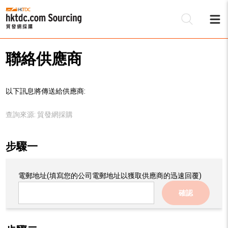
聯絡供應商
以下訊息將傳送給供應商:
查詢來源:
貿發網採購
步驟一
電郵地址
(填寫您的公司電郵地址以獲取供應商的迅速回覆)
確認