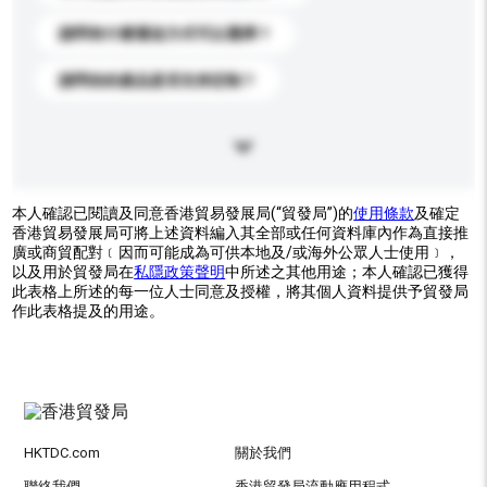
請問有什麼運送方式可以選擇？
請問你的產品是否支持定制？
本人確認已閱讀及同意香港貿易發展局(“貿發局”)的
使用條款
及確定
香港貿易發展局可將上述資料編入其全部或任何資料庫內作為直接推
廣或商貿配對﹝因而可能成為可供本地及/或海外公眾人士使用﹞，
以及用於貿發局在
私隱政策聲明
中所述之其他用途；本人確認已獲得
此表格上所述的每一位人士同意及授權，將其個人資料提供予貿發局
作此表格提及的用途。
HKTDC.com
關於我們
聯絡我們
香港貿發局流動應用程式