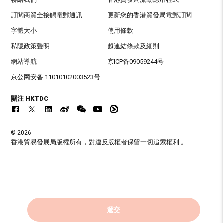
訂閱商貿全接觸電郵通訊
更新您的香港貿發局電郵訂閱
字體大小
使用條款
私隱政策聲明
超連結條款及細則
網站導航
京ICP备09059244号
京公网安备 11010102003523号
關注 HKTDC
© 2026
香港貿易發展局版權所有，對違反版權者保留一切追索權利 。
遞交