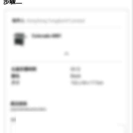
步驟二
收件人
Hong Kong Yongda Int'l Limited
Colorado 4001
生產所需時間
60 日
顏色
Black
尺寸
152 x 54 x 117cm
產品規格
請提供您對產品的特定要求。
適用年齡
請選擇
新增/刪除選項