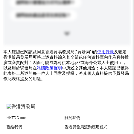
請問有什麼運送方式可以選擇？
請問你的產品是否支持定制？
本人確認已閱讀及同意香港貿易發展局(“貿發局”)的
使用條款
及確定
香港貿易發展局可將上述資料編入其全部或任何資料庫內作為直接推
廣或商貿配對﹝因而可能成為可供本地及/或海外公眾人士使用﹞，
以及用於貿發局在
私隱政策聲明
中所述之其他用途；本人確認已獲得
此表格上所述的每一位人士同意及授權，將其個人資料提供予貿發局
作此表格提及的用途。
HKTDC.com
關於我們
聯絡我們
香港貿發局流動應用程式