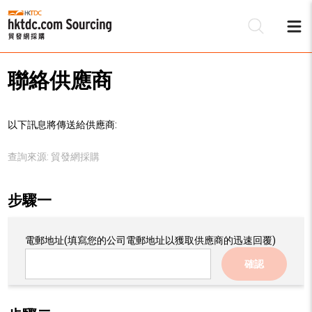
聯絡供應商
以下訊息將傳送給供應商:
查詢來源:
貿發網採購
步驟一
電郵地址
(填寫您的公司電郵地址以獲取供應商的迅速回覆)
確認