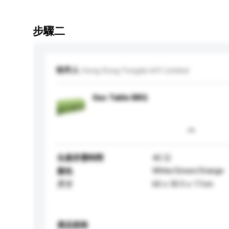
步驟二
收件人
Hong Kong Yongda Int'l Limited
Gas Table BBQ
生產所需時間
40 日
White/Green/Orange
顏色
60 x 30.5 x 17cm
尺寸
產品規格