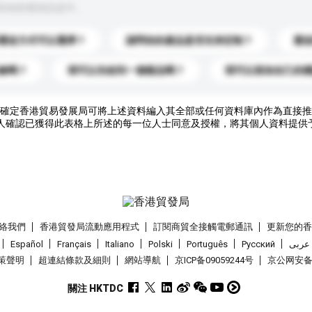
到你的查詢訊息中。
運送方式可以選擇？
請問你的產品是否支持定制？
運
錄嗎？
我可以先收到一個樣品嗎？
我可以添加自己的
確定香港貿易發展局可將上述資料編入其全部或任何資料庫內作為直接推
人確認已獲得此表格上所述的每一位人士同意及授權，將其個人資料提供
絡我們
香港貿發局流動應用程式
訂閱商貿全接觸電郵通訊
更新您的
Español
Français
Italiano
Polski
Português
Pусский
عربى
策聲明
超連結條款及細則
網站導航
京ICP备09059244号
京公网安备 1
關注 HKTDC