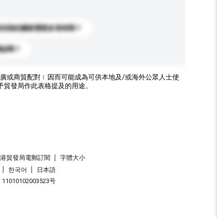
送到我的國家需要多長時間？
標誌嗎？
廣或商貿配對﹝因而可能成為可供本地及/或海外公眾人士使
予貿發局作此表格提及的用途。
香港貿發局電郵訂閱
字體大小
한국어
日本語
1010102003523号