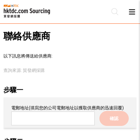
聯絡供應商
以下訊息將傳送給供應商:
查詢來源:
貿發網採購
步驟一
電郵地址
(填寫您的公司電郵地址以獲取供應商的迅速回覆)
確認