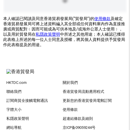
本人確認已閱讀及同意香港貿易發展局(“貿發局”)的
使用條款
及確定
香港貿易發展局可將上述資料編入其全部或任何資料庫內作為直接推
廣或商貿配對﹝因而可能成為可供本地及/或海外公眾人士使用﹞，
以及用於貿發局在
私隱政策聲明
中所述之其他用途；本人確認已獲得
此表格上所述的每一位人士同意及授權，將其個人資料提供予貿發局
作此表格提及的用途。
HKTDC.com
關於我們
聯絡我們
香港貿發局流動應用程式
訂閱商貿全接觸電郵通訊
更新您的香港貿發局電郵訂閱
字體大小
使用條款
私隱政策聲明
超連結條款及細則
網站導航
京ICP备09059244号