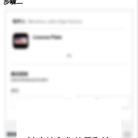
步驟二
收件人
Wenzhou Jiafu Sign Factory
License Plate
產品規格
請提供您對產品的特定要求。
應用
新增/刪除選項
查詢內容
*
必須填寫