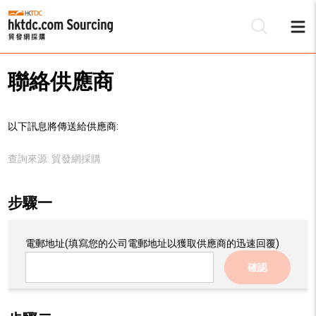
聯絡供應商
以下訊息將傳送給供應商:
查詢來源:
貿發網採購
步驟一
電郵地址
(填寫您的公司電郵地址以獲取供應商的迅速回覆)
確認