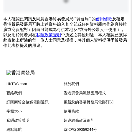
本人確認已閱讀及同意香港貿易發展局(“貿發局”)的
使用條款
及確定
香港貿易發展局可將上述資料編入其全部或任何資料庫內作為直接推
廣或商貿配對﹝因而可能成為可供本地及/或海外公眾人士使用﹞，
以及用於貿發局在
私隱政策聲明
中所述之其他用途；本人確認已獲得
此表格上所述的每一位人士同意及授權，將其個人資料提供予貿發局
作此表格提及的用途。
HKTDC.com
關於我們
聯絡我們
香港貿發局流動應用程式
訂閱商貿全接觸電郵通訊
更新您的香港貿發局電郵訂閱
字體大小
使用條款
私隱政策聲明
超連結條款及細則
網站導航
京ICP备09059244号