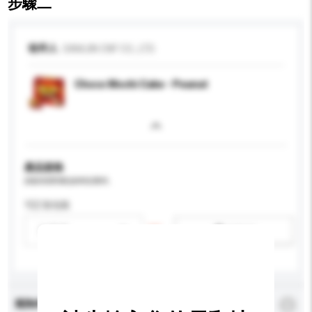
步驟二
收件人
SAMJIN CNF CO., LTD.
Choco Mochi Cake - Peanut
產品規格
請提供您對產品的特定要求。
可訂造包裝
請選擇
新增/刪除選項
查詢內容
*
必須填寫