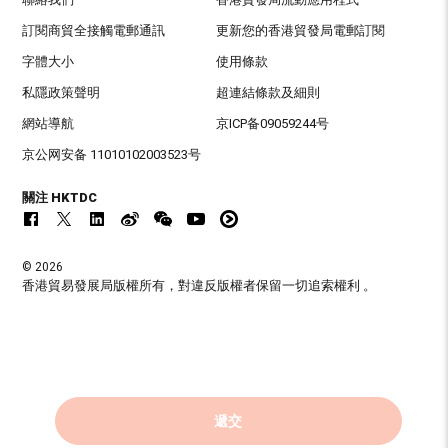
訂閱商貿全接觸電郵通訊
更新您的香港貿發局電郵訂閱
字體大小
使用條款
私隱政策聲明
超連結條款及細則
網站導航
京ICP备09059244号
京公网安备 11010102003523号
關注 HKTDC
© 2026
香港貿易發展局版權所有，對違反版權者保留一切追索權利 。
遞交