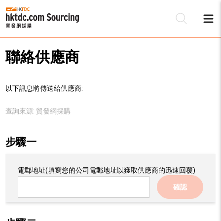
聯絡供應商
以下訊息將傳送給供應商:
查詢來源:
貿發網採購
步驟一
電郵地址
(填寫您的公司電郵地址以獲取供應商的迅速回覆)
確認