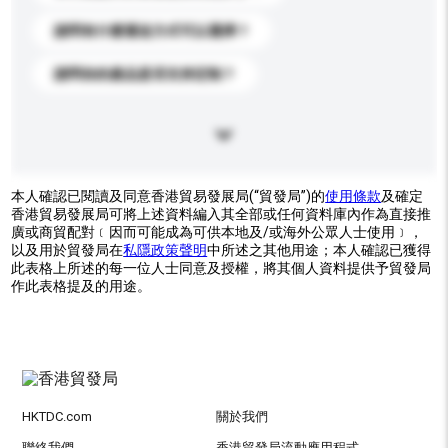
請問有什麼運送方式可以選擇？
請問你的產品是否支持定制？
本人確認已閱讀及同意香港貿易發展局(“貿發局”)的
使用條款
及確定
香港貿易發展局可將上述資料編入其全部或任何資料庫內作為直接推
廣或商貿配對﹝因而可能成為可供本地及/或海外公眾人士使用﹞，
以及用於貿發局在
私隱政策聲明
中所述之其他用途；本人確認已獲得
此表格上所述的每一位人士同意及授權，將其個人資料提供予貿發局
作此表格提及的用途。
HKTDC.com
關於我們
聯絡我們
香港貿發局流動應用程式