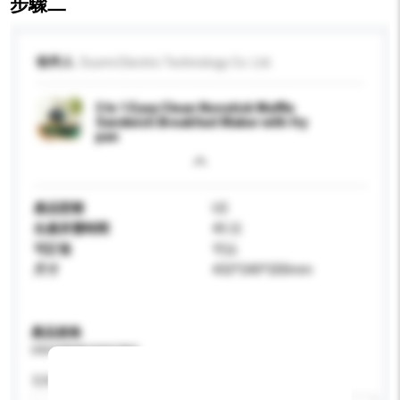
步驟二
收件人
Duomi Electric Technology Co. Ltd.
3 In 1 Easy Clean Nonstick Waffle
Sandwich Breakfast Maker with fry
pan
產品型號
U2
生產所需時間
45 日
可訂造
可以
尺寸
432*240*200mm
產品規格
請提供您對產品的特定要求。
瓦特 (W)