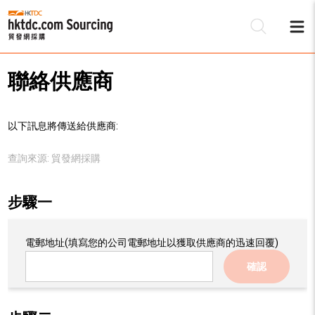
聯絡供應商
以下訊息將傳送給供應商:
查詢來源:
貿發網採購
步驟一
電郵地址
(填寫您的公司電郵地址以獲取供應商的迅速回覆)
確認