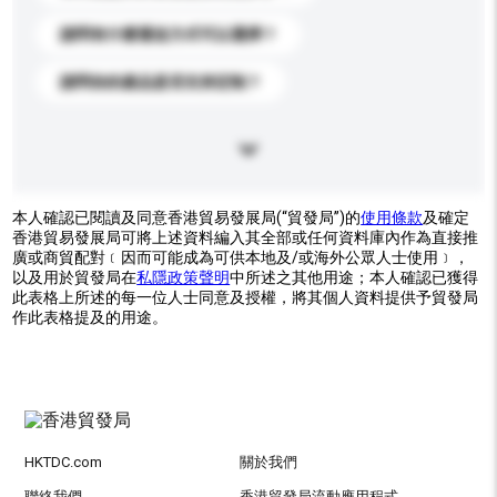
請問有什麼運送方式可以選擇？
請問你的產品是否支持定制？
本人確認已閱讀及同意香港貿易發展局(“貿發局”)的
使用條款
及確定
香港貿易發展局可將上述資料編入其全部或任何資料庫內作為直接推
廣或商貿配對﹝因而可能成為可供本地及/或海外公眾人士使用﹞，
以及用於貿發局在
私隱政策聲明
中所述之其他用途；本人確認已獲得
此表格上所述的每一位人士同意及授權，將其個人資料提供予貿發局
作此表格提及的用途。
HKTDC.com
關於我們
聯絡我們
香港貿發局流動應用程式