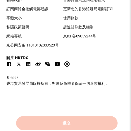
訂閱商貿全接觸電郵通訊
更新您的香港貿發局電郵訂閱
字體大小
使用條款
私隱政策聲明
超連結條款及細則
網站導航
京ICP备09059244号
京公网安备 11010102003523号
關注 HKTDC
© 2026
香港貿易發展局版權所有，對違反版權者保留一切追索權利 。
遞交