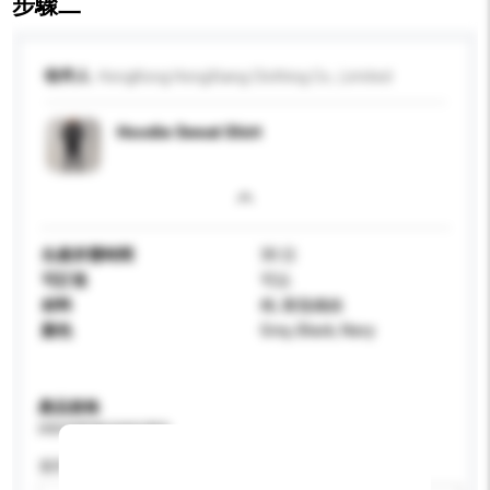
步驟二
收件人
HongKong HongXiang Clothing Co., Limited
Hoodie Sweat Shirt
生產所需時間
30 日
可訂造
可以
材料
棉, 聚脂纖維
顏色
Grey, Black, Navy
產品規格
請提供您對產品的特定要求。
適用年齡