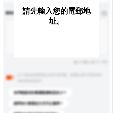
請先輸入您的電郵地
查詢內容
*
必須填寫
址。
輸入字數上限: 0 / 500
以下是其他買家提出的常見問題。點擊以將它們添加到
你的查詢訊息中。
你們能提供的最優惠價格是多少？
請問有什麼運送方式可以選擇？