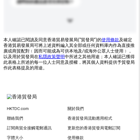
請問你的產品是否支持定制？
本人確認已閱讀及同意香港貿易發展局(“貿發局”)的
使用條款
及確定
香港貿易發展局可將上述資料編入其全部或任何資料庫內作為直接推
廣或商貿配對﹝因而可能成為可供本地及/或海外公眾人士使用﹞，
以及用於貿發局在
私隱政策聲明
中所述之其他用途；本人確認已獲得
此表格上所述的每一位人士同意及授權，將其個人資料提供予貿發局
作此表格提及的用途。
HKTDC.com
關於我們
聯絡我們
香港貿發局流動應用程式
訂閱商貿全接觸電郵通訊
更新您的香港貿發局電郵訂閱
字體大小
使用條款