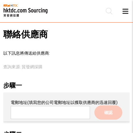
聯絡供應商
以下訊息將傳送給供應商:
查詢來源:
貿發網採購
步驟一
電郵地址
(填寫您的公司電郵地址以獲取供應商的迅速回覆)
確認