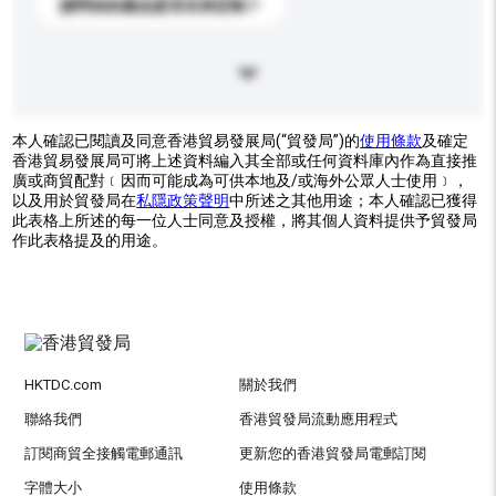
請問你的產品是否支持定制？
本人確認已閱讀及同意香港貿易發展局(“貿發局”)的
使用條款
及確定
香港貿易發展局可將上述資料編入其全部或任何資料庫內作為直接推
廣或商貿配對﹝因而可能成為可供本地及/或海外公眾人士使用﹞，
以及用於貿發局在
私隱政策聲明
中所述之其他用途；本人確認已獲得
此表格上所述的每一位人士同意及授權，將其個人資料提供予貿發局
作此表格提及的用途。
HKTDC.com
關於我們
聯絡我們
香港貿發局流動應用程式
訂閱商貿全接觸電郵通訊
更新您的香港貿發局電郵訂閱
字體大小
使用條款