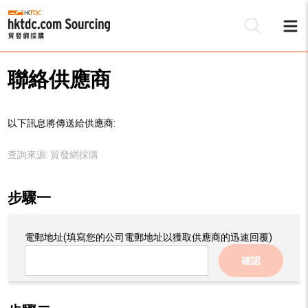
聯絡供應商
以下訊息將傳送給供應商:
查詢來源:
貿發網採購
步驟一
電郵地址
(填寫您的公司電郵地址以獲取供應商的迅速回覆)
確認