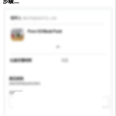
步驟二
收件人
Bio Polytech Co., Ltd.
Pure O2 Mask Pack
生產所需時間
3 日
產品規格
請提供您對產品的特定要求。
適用年齡
請選擇
新增/刪除選項