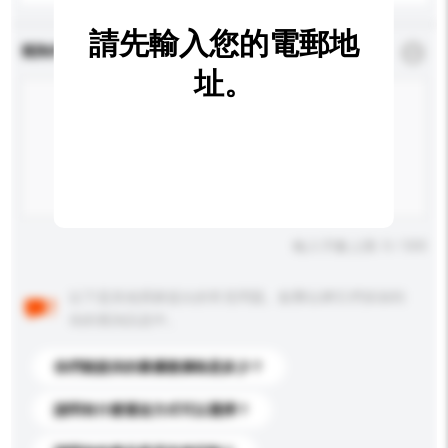
請先輸入您的電郵地
查詢內容
*
必須填寫
址。
輸入字數上限: 0 / 500
以下是其他買家提出的常見問題。點擊以將它們添加到
你的查詢訊息中。
你們能提供的最優惠價格是多少？
請問有什麼運送方式可以選擇？