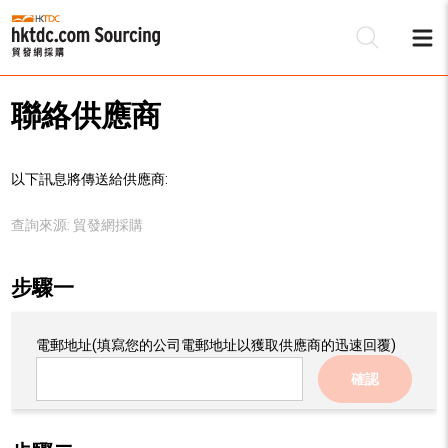
聯絡供應商
以下訊息將傳送給供應商:
查詢來源:
貿發網採購
步驟一
電郵地址
(填寫您的公司電郵地址以獲取供應商的迅速回覆)
確認