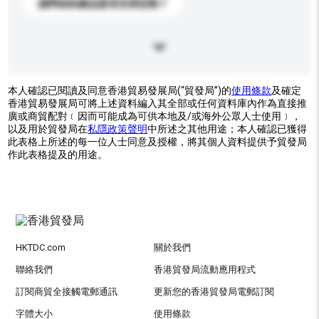
請問你的產品是否支持定制？
本人確認已閱讀及同意香港貿易發展局(“貿發局”)的
使用條款
及確定
香港貿易發展局可將上述資料編入其全部或任何資料庫內作為直接推
廣或商貿配對﹝因而可能成為可供本地及/或海外公眾人士使用﹞，
以及用於貿發局在
私隱政策聲明
中所述之其他用途；本人確認已獲得
此表格上所述的每一位人士同意及授權，將其個人資料提供予貿發局
作此表格提及的用途。
HKTDC.com
關於我們
聯絡我們
香港貿發局流動應用程式
訂閱商貿全接觸電郵通訊
更新您的香港貿發局電郵訂閱
字體大小
使用條款