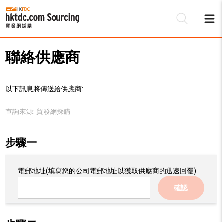
聯絡供應商
以下訊息將傳送給供應商:
查詢來源:
貿發網採購
步驟一
電郵地址
(填寫您的公司電郵地址以獲取供應商的迅速回覆)
確認