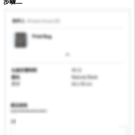
步驟二
收件人
Artisan House BD
Print Rug
生產所需時間
45 日
顏色
Natural, Black
尺寸
60 x 90 cm
產品規格
請提供您對產品的特定要求。
應用
新增/刪除選項