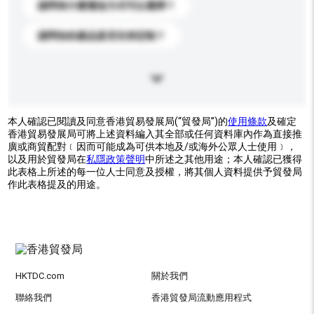
請問有什麼運送方式可以選擇？
請問你的產品是否支持定制？
本人確認已閱讀及同意香港貿易發展局(“貿發局”)的
使用條款
及確定
香港貿易發展局可將上述資料編入其全部或任何資料庫內作為直接推
廣或商貿配對﹝因而可能成為可供本地及/或海外公眾人士使用﹞，
以及用於貿發局在
私隱政策聲明
中所述之其他用途；本人確認已獲得
此表格上所述的每一位人士同意及授權，將其個人資料提供予貿發局
作此表格提及的用途。
HKTDC.com
關於我們
聯絡我們
香港貿發局流動應用程式