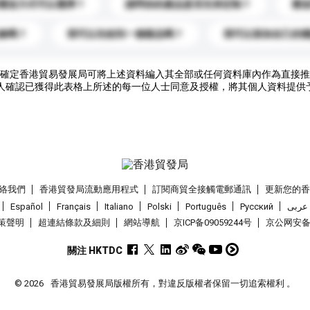
運送方式可以選擇？
請問你的產品是否支持定制？
運
錄嗎？
我可以先收到一個樣品嗎？
我可以添加自己的
確定香港貿易發展局可將上述資料編入其全部或任何資料庫內作為直接推
人確認已獲得此表格上所述的每一位人士同意及授權，將其個人資料提供
絡我們
香港貿發局流動應用程式
訂閱商貿全接觸電郵通訊
更新您的
Español
Français
Italiano
Polski
Português
Pусский
عربى
策聲明
超連結條款及細則
網站導航
京ICP备09059244号
京公网安备 1
關注 HKTDC
© 2026
香港貿易發展局版權所有，對違反版權者保留一切追索權利 。