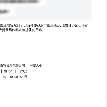
送到我的國家需要多長時間？
標誌嗎？
廣或商貿配對﹝因而可能成為可供本地及/或海外公眾人士使
予貿發局作此表格提及的用途。
香港貿發局電郵訂閱
字體大小
한국어
日本語
1010102003523号