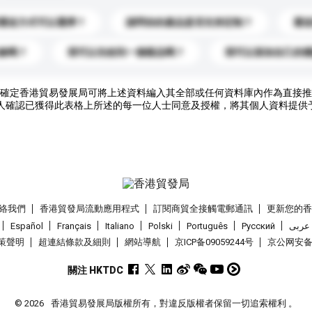
運送方式可以選擇？
請問你的產品是否支持定制？
運
錄嗎？
我可以先收到一個樣品嗎？
我可以添加自己的
確定香港貿易發展局可將上述資料編入其全部或任何資料庫內作為直接推
人確認已獲得此表格上所述的每一位人士同意及授權，將其個人資料提供
絡我們
香港貿發局流動應用程式
訂閱商貿全接觸電郵通訊
更新您的
Español
Français
Italiano
Polski
Português
Pусский
عربى
策聲明
超連結條款及細則
網站導航
京ICP备09059244号
京公网安备 1
關注 HKTDC
© 2026
香港貿易發展局版權所有，對違反版權者保留一切追索權利 。