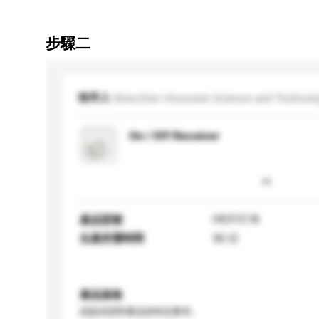
步驟二
收件人
Shenzhen Howseen Science and Technolo
On / Off Receiver
HS3121A
產品型號
生產所需時間
30 日
產品規格
請提供您對產品的特定要求。