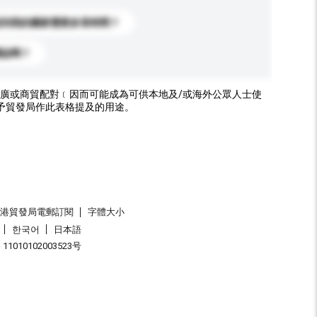
送到我的國家需要多長時間？
標誌嗎？
廣或商貿配對﹝因而可能成為可供本地及/或海外公眾人士使
予貿發局作此表格提及的用途。
香港貿發局電郵訂閱
字體大小
한국어
日本語
1010102003523号