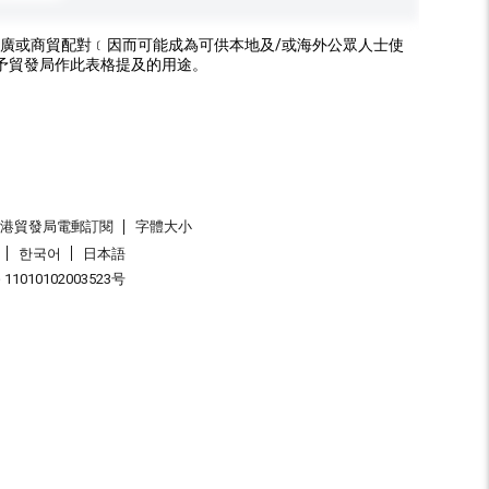
廣或商貿配對﹝因而可能成為可供本地及/或海外公眾人士使
予貿發局作此表格提及的用途。
香港貿發局電郵訂閱
字體大小
한국어
日本語
1010102003523号