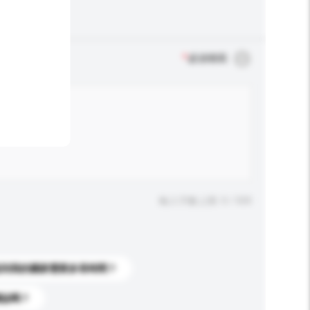
*
必須填寫
輸入字數上限: 0 / 500
送到我的國家需要多長時間？
標誌嗎？