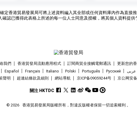
確定香港貿易發展局可將上述資料編入其全部或任何資料庫內作為直接推
人確認已獲得此表格上所述的每一位人士同意及授權，將其個人資料提供
絡我們
香港貿發局流動應用程式
訂閱商貿全接觸電郵通訊
更新您的
Español
Français
Italiano
Polski
Português
Pусский
عربى
策聲明
超連結條款及細則
網站導航
京ICP备09059244号
京公网安备 1
關注 HKTDC
© 2026
香港貿易發展局版權所有，對違反版權者保留一切追索權利 。