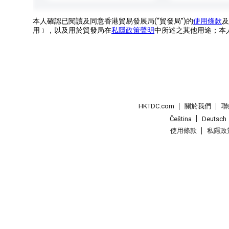
本人確認已閱讀及同意香港貿易發展局(“貿發局”)的
使用條款
及
用﹞，以及用於貿發局在
私隱政策聲明
中所述之其他用途；本
HKTDC.com
關於我們
聯
Čeština
Deutsch
使用條款
私隱政