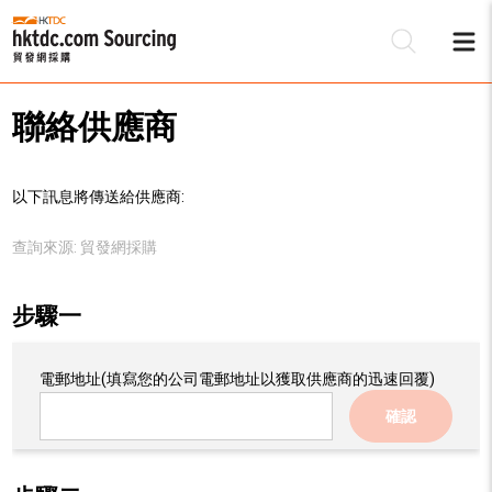
聯絡供應商
以下訊息將傳送給供應商:
查詢來源:
貿發網採購
步驟一
電郵地址
(填寫您的公司電郵地址以獲取供應商的迅速回覆)
確認