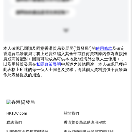
請問你的產品是否支持定制？
本人確認已閱讀及同意香港貿易發展局(“貿發局”)的
使用條款
及確定
香港貿易發展局可將上述資料編入其全部或任何資料庫內作為直接推
廣或商貿配對﹝因而可能成為可供本地及/或海外公眾人士使用﹞，
以及用於貿發局在
私隱政策聲明
中所述之其他用途；本人確認已獲得
此表格上所述的每一位人士同意及授權，將其個人資料提供予貿發局
作此表格提及的用途。
HKTDC.com
關於我們
聯絡我們
香港貿發局流動應用程式
訂閱商貿全接觸電郵通訊
更新您的香港貿發局電郵訂閱