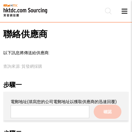
聯絡供應商
以下訊息將傳送給供應商:
查詢來源:
貿發網採購
步驟一
電郵地址
(填寫您的公司電郵地址以獲取供應商的迅速回覆)
確認