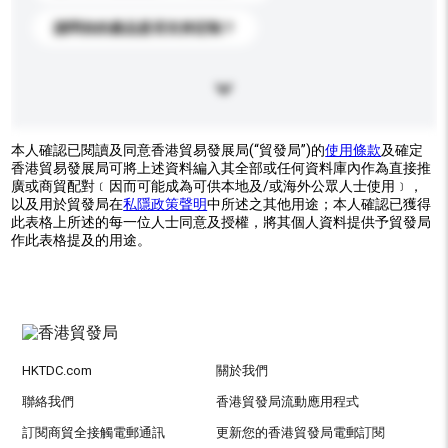
請問你的產品是否支持定制？
本人確認已閱讀及同意香港貿易發展局(“貿發局”)的
使用條款
及確定
香港貿易發展局可將上述資料編入其全部或任何資料庫內作為直接推
廣或商貿配對﹝因而可能成為可供本地及/或海外公眾人士使用﹞，
以及用於貿發局在
私隱政策聲明
中所述之其他用途；本人確認已獲得
此表格上所述的每一位人士同意及授權，將其個人資料提供予貿發局
作此表格提及的用途。
HKTDC.com
關於我們
聯絡我們
香港貿發局流動應用程式
訂閱商貿全接觸電郵通訊
更新您的香港貿發局電郵訂閱