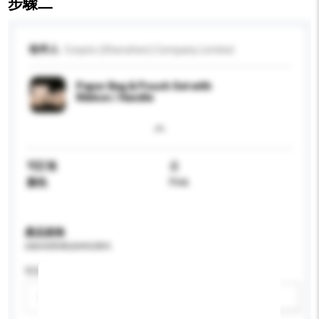
步驟二
收件人
Coepto (Shenzhen) Company Limited
Paper Bag & Pouch Set with
Ribbon / Handle
可訂造
是
顏色
Pink
產品規格
請提供您對產品的特定要求。
性别
請選擇
新增/刪除選項